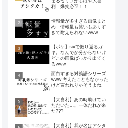
まるセリフがもはや大喜
利！爆笑必至！！！
情報量が多すぎる画像まと
め！情報量も笑いもありす
ぎて耐えられないwww
【ボケ】sixで振り返るガ
キ。なんでか分からないけ
どこの画像ばっかり出てく
るwww
面白すぎる対義語シリーズ
www 考えたこともなかった
けど言われりゃそうよね
【大喜利】あの時助けてい
ただいた…。一体だれが来
た???
【大喜利】我が名はアシタ