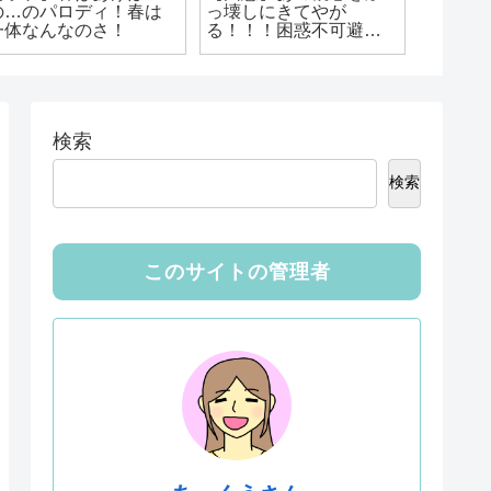
の…のパロディ！春は
っ壊しにきてやが
詞「潤
一体なんなのさ！
る！！！困惑不可避の
面白す
ものたち！
検索
検索
このサイトの管理者