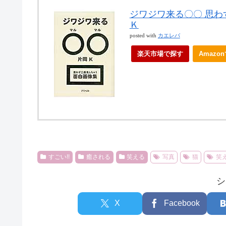
ジワジワ来る〇〇 思わ
Ｋ
posted with
カエレバ
楽天市場で探す
Amazo
すごい!!
癒される
笑える
写真
猫
笑
シ
X
Facebook