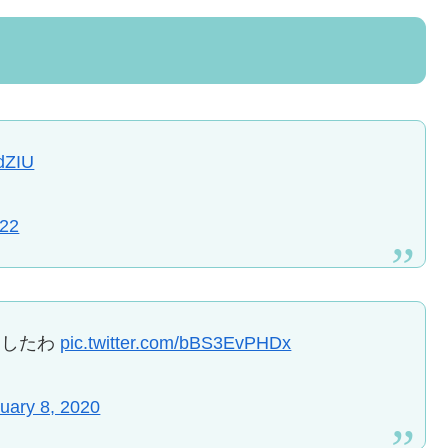
dZIU
022
見したわ
pic.twitter.com/bBS3EvPHDx
uary 8, 2020