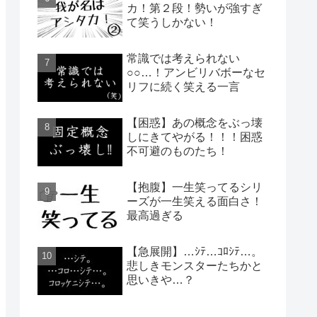
カ！第２段！勢いが強すぎ
て笑うしかない！
常識では考えられない
○○…！アンビリバボーなセ
リフに続く笑える一言
【困惑】あの概念をぶっ壊
しにきてやがる！！！困惑
不可避のものたち！
【抱腹】一生笑ってるシリ
ーズが一生笑える面白さ！
最高過ぎる
【急展開】…ｼﾃ…ｺﾛｼﾃ…。
悲しきモンスターたちかと
思いきや…？