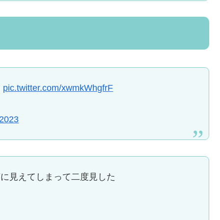
た
pic.twitter.com/xwmkWhgfrF
 2023
苔に見えてしまって二度見した