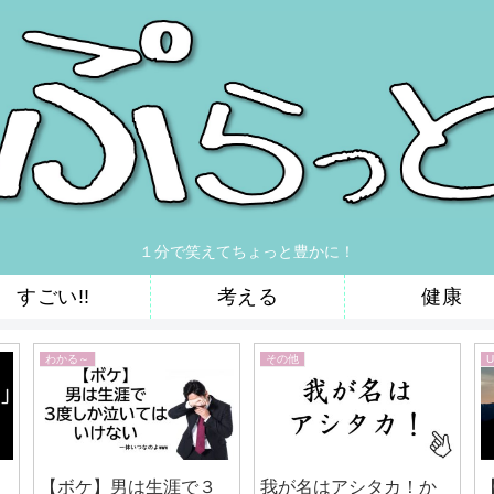
１分で笑えてちょっと豊かに！
すごい!!
考える
健康
わかる～
その他
U
る
【ボケ】男は生涯で３
我が名はアシタカ！か