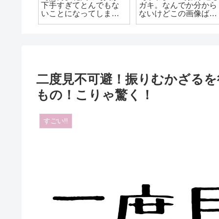
万いい
下手すぎてとんでもな
ガキ。なんでか分から
利が面
いことになってしまっ
ないけどこの画像ばっ
た投稿たち
かり出てくるwww
二度見不可避！振りむかざるを
もの！こりゃ驚く！
すごい!!