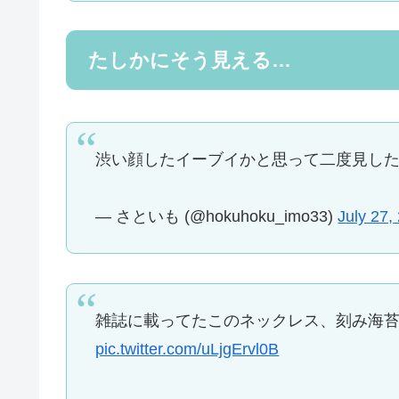
たしかにそう見える…
渋い顔したイーブイかと思って二度見し
— さといも (@hokuhoku_imo33)
July 27,
雑誌に載ってたこのネックレス、刻み海
pic.twitter.com/uLjgErvl0B