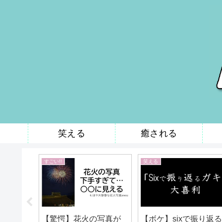
笑える
癒される
すごい!!
笑える
です。
【驚愕】花火の写真が
【ボケ】sixで振り返