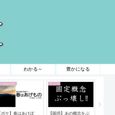
わかる～
豊かになる
ncategorized
すごい!!
すごい!!
【ボケ】春はあけぼ
【困惑】あの概念をぶ
【大喜