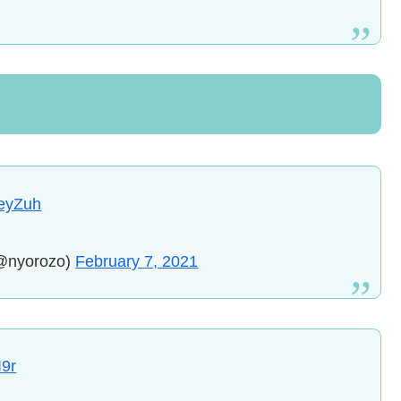
1eyZuh
orozo)
February 7, 2021
I9r