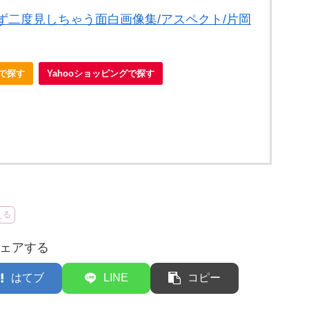
ず二度見しちゃう面白画像集/アスペクト/片岡
nで探す
Yahooショッピングで探す
える
ェアする
はてブ
LINE
コピー