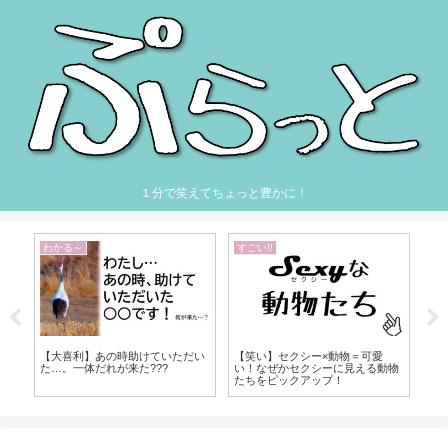
１分で笑えてちょっと豊かに！
わかる～
すごい!!
わ
セ
【大喜利】あの時助けていただい
【笑い】セクシー×動物＝可愛
【
た…。一体だれが来た???
い！なぜかセクシーに見える動物
て
たちをピックアップ！
い