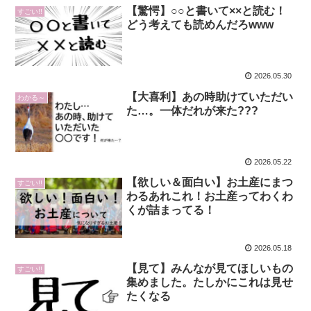
【驚愕】○○と書いて××と読む！
すごい!!
どう考えても読めんだろwww
2026.05.30
【大喜利】あの時助けていただい
わかる～
た…。一体だれが来た???
2026.05.22
【欲しい＆面白い】お土産にまつ
すごい!!
わるあれこれ！お土産ってわくわ
くが詰まってる！
2026.05.18
【見て】みんなが見てほしいもの
すごい!!
集めました。たしかにこれは見せ
たくなる