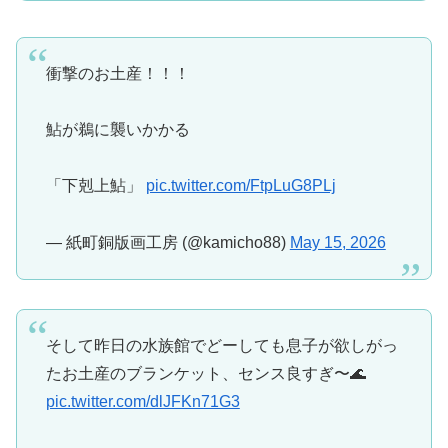
衝撃のお土産！！！
鮎が鵜に襲いかかる
「下剋上鮎」
pic.twitter.com/FtpLuG8PLj
— 紙町銅版画工房 (@kamicho88)
May 15, 2026
そして昨日の水族館でどーしても息子が欲しがっ
たお土産のブランケット、センス良すぎ〜🌊
pic.twitter.com/dlJFKn71G3