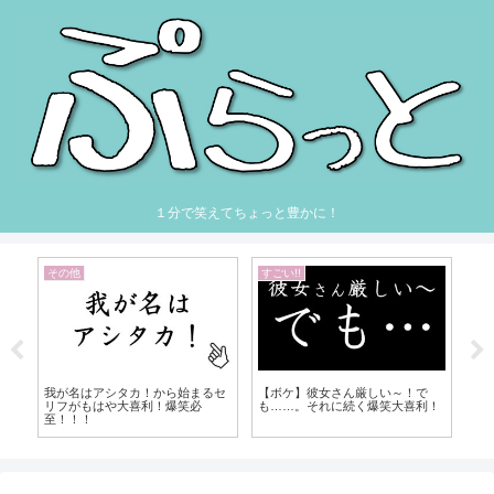
１分で笑えてちょっと豊かに！
その他
すごい!!
Unc
なん
我が名はアシタカ！から始まるセ
【ボケ】彼女さん厳しい～！で
【
っ
リフがもはや大喜利！爆笑必
も……。それに続く爆笑大喜利！
ィ
至！！！