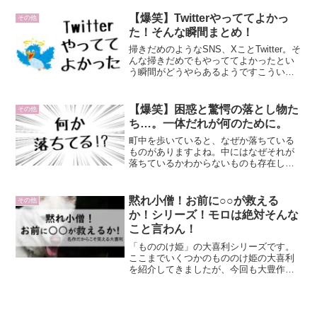
すぎるww pic.twitter.com/1IxXzRgtnJ—
りむ (@RIM_EG9)...
【爆笑】Twitterやっててよかっ
その他
た！そんな瞬間まとめ！
掃きだめのようなSNS、XことTwitter。そ
んな掃きだめでもやっててよかったとい
う瞬間がどうやらあるようですこういう
瞬間よ昨日古文で｢面なし｣って出てき
て、Twitterやってたから意味わかった。
— 崇高な力 (@naamuuaamii...
【爆笑】困惑と驚愕の落とし物た
その他
ち…。一体だれが何のために。
町中を歩いていると、なぜか落ちている
ものがありますよね。中にはなぜそれが
落ちているかわからないものも存在しま
す。さて、一体何が落ちていたのでしょ
うか？wwwなんでや
pic.twitter.com/FexURgZt7Z— さのきゅ
黙れ小僧！お前に○○が救える
その他
ー (@E...
か！シリーズ！モロは絶対そんな
こと言わん！
「もののけ姫」の大喜利シリーズです。
ここまでいくつかのもののけ姫の大喜利
を紹介してきましたが、今回も大豊作で
す。私自身原作ファンであるからこそ、
こういうのは面白いなぁと思ってしまい
ます。もちろん原作が好きだからこそ、
こういう笑いにもっていく...