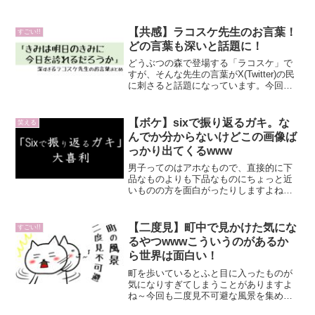
【共感】ラコスケ先生のお言葉！
すごい!!
どの言葉も深いと話題に！
どうぶつの森で登場する「ラコスケ」で
すが、そんな先生の言葉がX(Twitter)の民
に刺さると話題になっています。今回は
そんな中でもいいねが集まった投稿を紹
介します。あつまれ どうぶつの
森/Switch/HACPACBAA/A 全年齢対象p...
【ボケ】sixで振り返るガキ。な
笑える
んでか分からないけどこの画像ば
っかり出てくるwww
男子ってのはアホなもので、直接的に下
品なものよりも下品なものにちょっと近
いものの方を面白がったりしますよね。
その代表格として英語の「six」なんてそ
うですよね。そしてネット上では「sixで
振り返るガキ」というのが有名になって
【二度見】町中で見かけた気にな
すごい!!
います。よく分か...
るやつwwwこういうのがあるか
ら世界は面白い！
町を歩いているとふと目に入ったものが
気になりすぎてしまうことがありますよ
ね～今回も二度見不可避な風景を集めて
みました！見ちゃうwwwさすがにおもろ